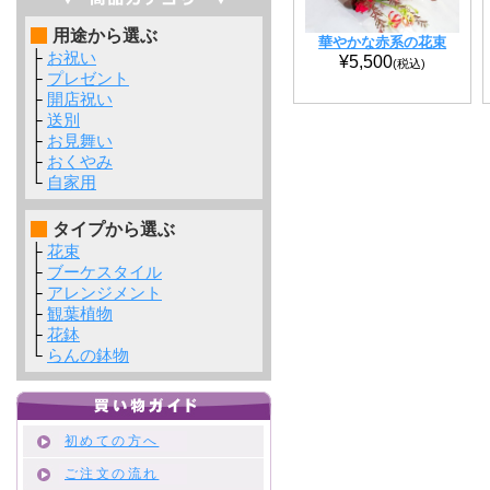
用途から選ぶ
華やかな赤系の花束
├
お祝い
¥5,500
(税込)
├
プレゼント
├
開店祝い
├
送別
├
お見舞い
├
おくやみ
└
自家用
タイプから選ぶ
├
花束
├
ブーケスタイル
├
アレンジメント
├
観葉植物
├
花鉢
└
らんの鉢物
初めての方へ
ご注文の流れ