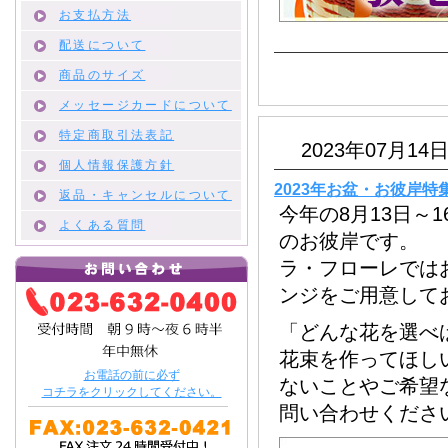
お支払方法
配送について
商品のサイズ
メッセージカードについて
特定商取引法表記
2023年07月14日
個人情報保護方針
2023年お盆・お彼岸
返品・キャンセルについて
今年の8月13日～1
よくある質問
のお彼岸です。
ラ・フローレでは
ンジをご用意して
「どんな花を選べ
花束を作ってほし
お電話の前に必ず
ないことやご希望
コチラをクリックしてください。
問い合わせくださ