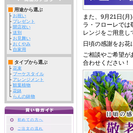
用途から選ぶ
├
お祝い
また、9月21日(
├
プレゼント
ラ・フローレでは
├
開店祝い
レンジをご用意し
├
送別
├
お見舞い
日頃の感謝をお花
├
おくやみ
└
自家用
ご相談やご希望が
合わせください！
タイプから選ぶ
├
花束
├
ブーケスタイル
├
アレンジメント
├
観葉植物
├
花鉢
└
らんの鉢物
初めての方へ
ご注文の流れ