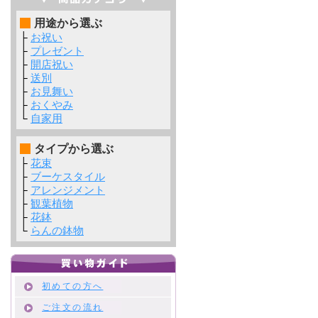
用途から選ぶ
├
お祝い
├
プレゼント
├
開店祝い
├
送別
├
お見舞い
├
おくやみ
└
自家用
タイプから選ぶ
├
花束
├
ブーケスタイル
├
アレンジメント
├
観葉植物
├
花鉢
└
らんの鉢物
初めての方へ
ご注文の流れ